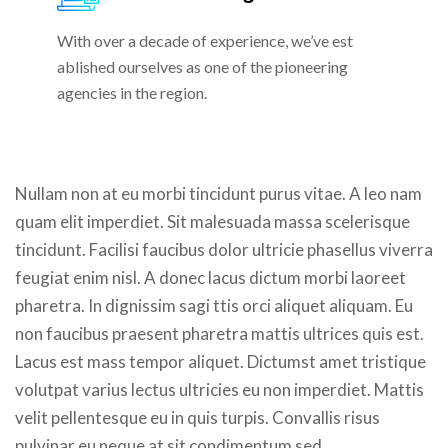
With over a decade of experience, we’ve est
ablished ourselves as one of the pioneering
agencies in the region.
Nullam non at eu morbi tincidunt purus vitae. A leo nam
quam elit imperdiet. Sit malesuada massa scelerisque
tincidunt. Facilisi faucibus dolor ultricie phasellus viverra
feugiat enim nisl. A donec lacus dictum morbi laoreet
pharetra. In dignissim sagi ttis orci aliquet aliquam. Eu
non faucibus praesent pharetra mattis ultrices quis est.
Lacus est mass tempor aliquet. Dictumst amet tristique
volutpat varius lectus ultricies eu non imperdiet. Mattis
velit pellentesque eu in quis turpis. Convallis risus
pulvinar eu neque at sit condimentum sed.