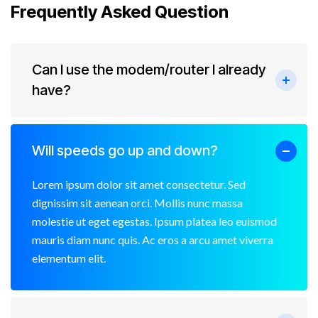
Frequently Asked Question
Can I use the modem/router I already
have?
Will speeds go up and down?
Lorem ipsum dolor sit amet consectetur. Sed
dignissim sit aenean orci. Mollis nunc massa
molestie ut eget egestas. Ipsum platea leo euismod
mauris diam nunc quis. Ac eros a arcu amet viverra
elementum elit.